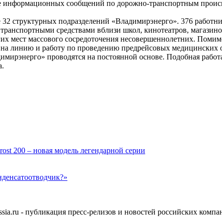
ке информационных сообщений по дорожно-транспортным проис
е 32 структурных подразделений «Владимирэнерго». 376 работн
транспортными средствами вблизи школ, кинотеатров, магазино
угих мест массового сосредоточения несовершеннолетних. Помим
е на линию и работу по проведению предрейсовых медицинских 
мирэнерго» проводятся на постоянной основе. Подобная работа
а.
rost 200 – новая модель легендарной серии
нденсатоотводчик?»
ia.ru - публикация пресс-релизов и новостей российских компа