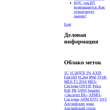
НДС для ИТ
возвращается. Как
отреагирует
рынок?
Ещё
Деловая
информация
Облако меток
1С
1С:ВДГБ
2%
AXIS
Full HD
H.264
IP66
JYSK
MES-T2 2010
MES-
Система
ONVIF
Pelco
PoE
PR
QIWI
Smartec
«Эксперт РА»
АРМО-
Системы
АРМ ПТО
АУЗ
Английские дома
Английский стиль