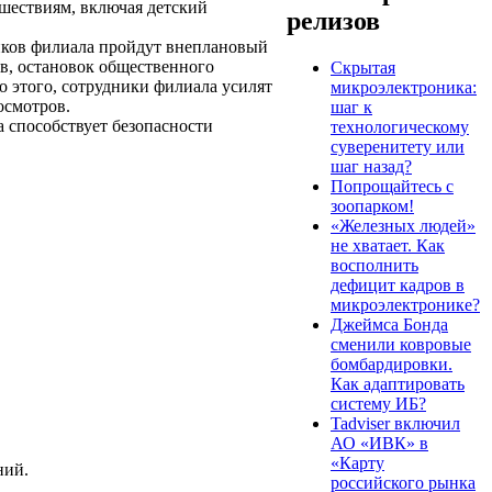
шествиям, включая детский
релизов
иков филиала пройдут внеплановый
в, остановок общественного
Скрытая
о этого, сотрудники филиала усилят
микроэлектроника:
осмотров.
шаг к
 способствует безопасности
технологическому
суверенитету или
шаг назад?
Попрощайтесь с
зоопарком!
«Железных людей»
не хватает. Как
восполнить
дефицит кадров в
микроэлектронике?
Джеймса Бонда
сменили ковровые
бомбардировки.
Как адаптировать
систему ИБ?
Tadviser включил
АО «ИВК» в
«Карту
ний.
российского рынка