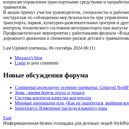
вопросам управления транспортными средствами и проработ
травматизм.
В акции примут участие руководители, специалисты и рабочи
инструктаж по соблюдению мер безопасности при управлении 
транспорта, парков, культурно-развлекательных центров и др
контроль технического состояния автотранспорта при выпуск
Профилактические мероприятия с работниками филиала «Влади
дорожного движения и снижению рисков детского травматизм
Last Updated (пятница, 06 сентябрь 2024 06:11)
Михаил's blog
Login
to post comments
Новые обсуждения форума
Continental анонсирует осенние премьеры: Gislaved NordF
Зима - время беречь тепло и деньги
Система контроля качества конденсата
Мнимые инновации или «Как не ошибиться, выбирая ко
SpiraxSarco: Измерение расхода влажного пара
Ещё
Информационная бизнес-площадка для деловых людей StyleRuss