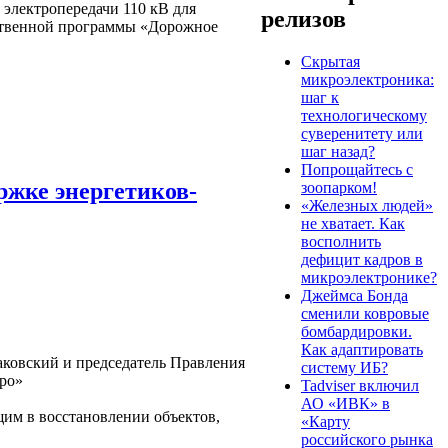
электропередачи 110 кВ для
релизов
рственной программы «Дорожное
Скрытая
микроэлектроника:
шаг к
технологическому
суверенитету или
шаг назад?
Попрощайтесь с
ржке энергетиков-
зоопарком!
«Железных людей»
не хватает. Как
восполнить
дефицит кадров в
микроэлектронике?
Джеймса Бонда
сменили ковровые
бомбардировки.
Как адаптировать
аковский и председатель Правления
систему ИБ?
юро»
Tadviser включил
АО «ИВК» в
щим в восстановлении объектов,
«Карту
российского рынка