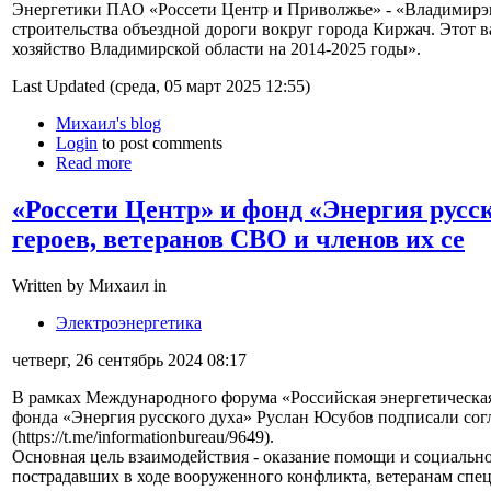
Энергетики ПАО «Россети Центр и Приволжье» - «Владимирэн
строительства объездной дороги вокруг города Киржач. Этот
хозяйство Владимирской области на 2014-2025 годы».
Last Updated (среда, 05 март 2025 12:55)
Михаил's blog
Login
to post comments
Read more
«Россети Центр» и фонд «Энергия русск
героев, ветеранов СВО и членов их се
Written by Михаил in
Электроэнергетика
четверг, 26 сентябрь 2024 08:17
В рамках Международного форума «Российская энергетическая
фонда «Энергия русского духа» Руслан Юсубов подписали сог
(https://t.me/informationbureau/9649).
Основная цель взаимодействия - оказание помощи и социальн
пострадавших в ходе вооруженного конфликта, ветеранам спе