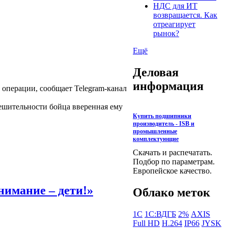
НДС для ИТ
возвращается. Как
отреагирует
рынок?
Ещё
Деловая
информация
 операции, сообщает Telegram-канал
ешительности бойца вверенная ему
Купить подшипники
производитель - ISB и
промышленные
комплектующие
Скачать и распечатать.
Подбор по параметрам.
Европейское качество.
нимание – дети!»
Облако меток
1С
1С:ВДГБ
2%
AXIS
Full HD
H.264
IP66
JYSK