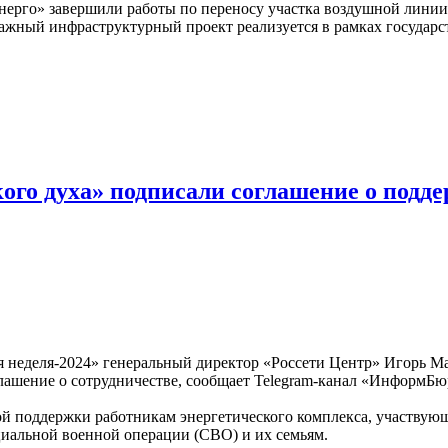
ерго» завершили работы по переносу участка воздушной линии 
 важный инфраструктурный проект реализуется в рамках госуда
ого духа» подписали соглашение о подде
 неделя-2024» генеральный директор «Россети Центр» Игорь М
лашение о сотрудничестве, сообщает Telegram-канал «ИнформБ
ой поддержки работникам энергетического комплекса, участвую
циальной военной операции (СВО) и их семьям.