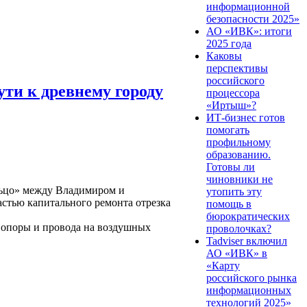
информационной
безопасности 2025»
АО «ИВК»: итоги
2025 года
Каковы
перспективы
российского
ути к древнему городу
процессора
«Иртыш»?
ИТ-бизнес готов
помогать
профильному
образованию.
Готовы ли
чиновники не
льцо» между Владимиром и
утопить эту
частью капитального ремонта отрезка
помощь в
бюрократических
, опоры и провода на воздушных
проволочках?
Tadviser включил
АО «ИВК» в
«Карту
российского рынка
информационных
технологий 2025»