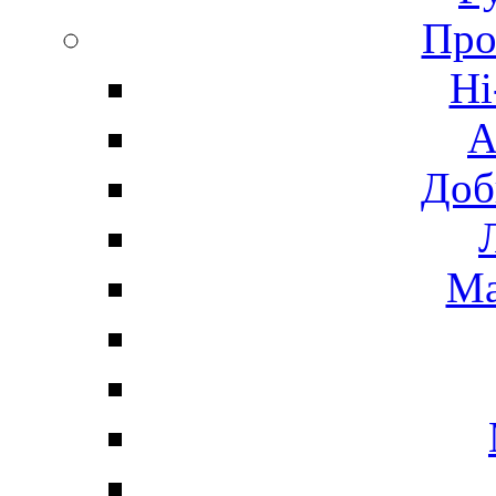
Про
Hi
А
Доб
Ма