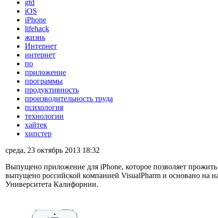
gtd
iOS
iPhone
lifehack
жизнь
Интернет
интернет
по
приложение
программы
продуктивность
производительность труда
психология
технологии
хайтек
хипстер
среда, 23 октябрь 2013 18:32
Выпущено приложение для iPhone, которое позволяет прожить
выпущено российской компанией VisualPharm и основано на н
Университета Калифорнии.