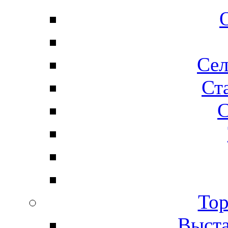
Сел
Ста
С
Тор
Выста