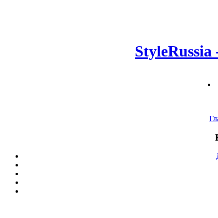
StyleRussia
Гл