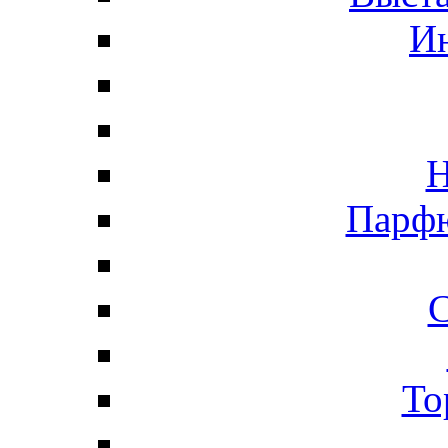
И
Н
Парфю
С
То