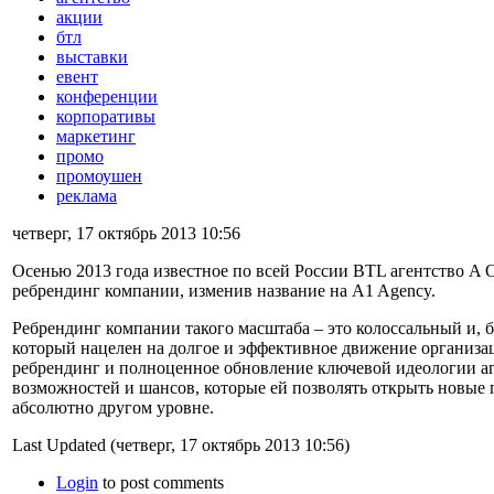
акции
бтл
выставки
евент
конференции
корпоративы
маркетинг
промо
промоушен
реклама
четверг, 17 октябрь 2013 10:56
Осенью 2013 года известное по всей России BTL агентство A 
ребрендинг компании, изменив название на A1 Agency.
Ребрендинг компании такого масштаба – это колоссальный и, 
который нацелен на долгое и эффективное движение организа
ребрендинг и полноценное обновление ключевой идеологии аг
возможностей и шансов, которые ей позволять открыть новые 
абсолютно другом уровне.
Last Updated (четверг, 17 октябрь 2013 10:56)
Login
to post comments