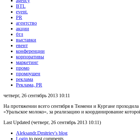
agency
BTL
event.
PR
агентство
акции
бтл
выставки
евент
конференции
корпоративы
маркетинг
промо
промоушен
реклама
Реклама, PR
четверг, 26 сентябрь 2013 10:11
На протяжении всего сентября в Тюмени и Кургане проходила
«Уральское молоко», за реализацию и координирование которой
Last Updated (четверг, 26 сентябрь 2013 10:11)
Aleksandr.Dmitriev's blog
Login
to post comments