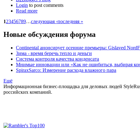
Login
to post comments
Read more
1
2
3
4
5
6
7
8
9
…
следующая ›
последняя »
Новые обсуждения форума
Continental анонсирует осенние премьеры: Gislaved NordF
Зима - время беречь тепло и деньги
Система контроля качества конденсата
Мнимые инновации или «Как не ошибиться, выбирая ко
SpiraxSarco: Измерение расхода влажного пара
Ещё
Информационная бизнес-площадка для деловых людей StyleRuss
российских компаний.