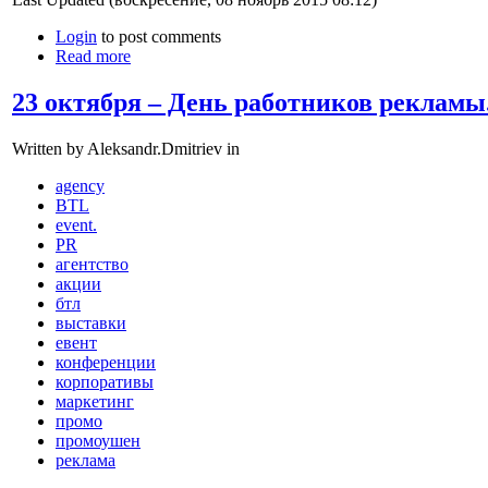
Login
to post comments
Read more
23 октября – День работников рекламы
Written by Aleksandr.Dmitriev in
agency
BTL
event.
PR
агентство
акции
бтл
выставки
евент
конференции
корпоративы
маркетинг
промо
промоушен
реклама