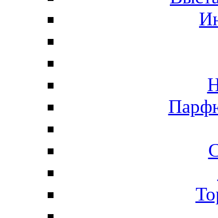
И
Н
Парфю
С
То