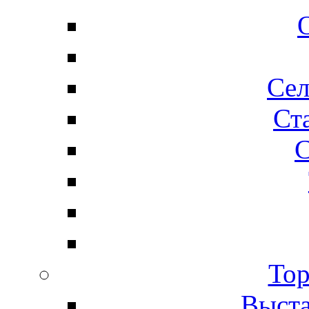
Сел
Ста
С
Тор
Выста