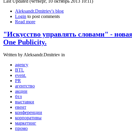
Last Updated (четверг, 10 октябрь 2013 10:11)
Aleksandr.Dmitriev's blog
Login
to post comments
Read more
"Искусство управлять словами" - нова
One Publicity.
Written by Aleksandr.Dmitriev in
agency
BTL
event.
PR
агентство
акции
бтл
выставки
евент
конференции
корпоративы
маркетинг
промо