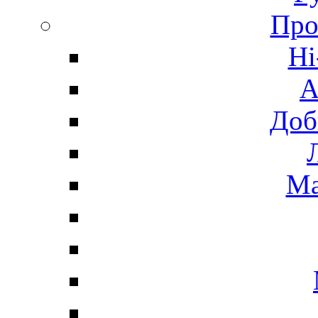
Про
Hi
А
Доб
Ма