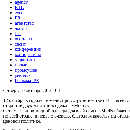
agency
BTL
event.
PR
агентство
акции
бтл
выставки
евент
конференции
корпоративы
маркетинг
промо
промоушен
реклама
Реклама, PR
четверг, 10 октябрь 2013 10:11
12 октября в городе Тюмени, при сотрудничестве с BTL агентст
открытие двух магазинов одежды «Modis».
Сеть магазинов модной одежды для всей семьи «Modis» благо
по всей стране, в первую очередь, благодаря качеству изготав
ценовой политике.