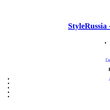
StyleRussia
Гл