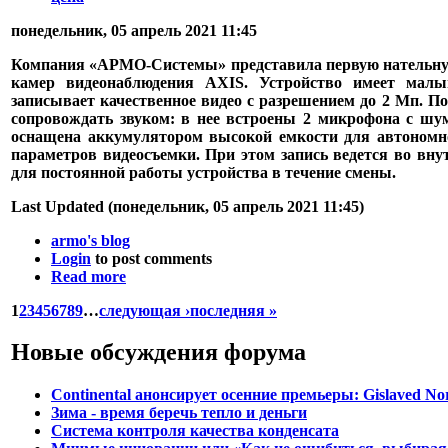
понедельник, 05 апрель 2021 11:45
Компания «АРМО-Системы» представила первую нательну
камер видеонаблюдения AXIS. Устройство имеет мал
записывает качественное видео с разрешением до 2 Мп. 
сопровождать звуком: в нее встроены 2 микрофона с шу
оснащена аккумулятором высокой емкости для автономно
параметров видеосъемки. При этом запись ведется во вну
для постоянной работы устройства в течение смены.
Last Updated (понедельник, 05 апрель 2021 11:45)
armo's blog
Login
to post comments
Read more
1
2
3
4
5
6
7
8
9
…
следующая ›
последняя »
Новые обсуждения форума
Continental анонсирует осенние премьеры: Gislaved No
Зима - время беречь тепло и деньги
Система контроля качества конденсата