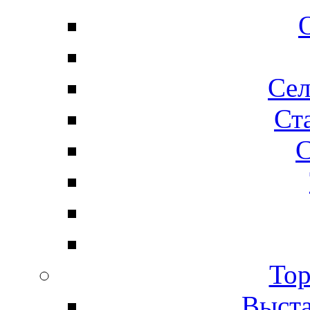
Сел
Ста
С
Тор
Выста