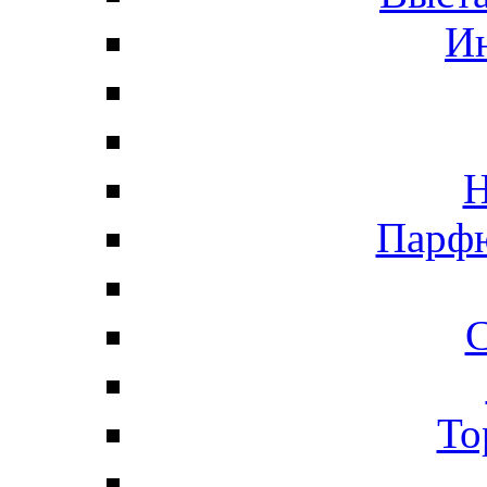
И
Н
Парфю
С
То