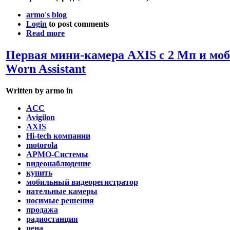
armo's blog
Login
to post comments
Read more
Первая мини-камера AXIS с 2 Мп и м
Worn Assistant
Written by armo in
ACC
Avigilon
AXIS
Hi-tech компании
motorola
АРМО-Системы
видеонаблюдение
купить
мобильный видеорегистратор
нательные камеры
носимые решения
продажа
радиостанция
цена