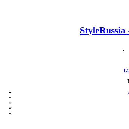
StyleRussia
Гл