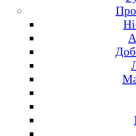
Про
Hi
А
Доб
Ма