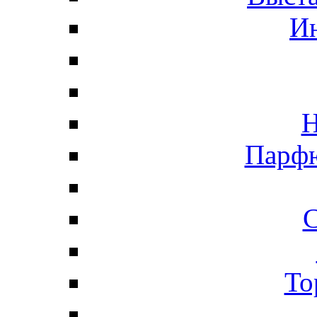
И
Н
Парфю
С
То