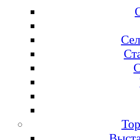
Сел
Ста
С
Тор
Выста