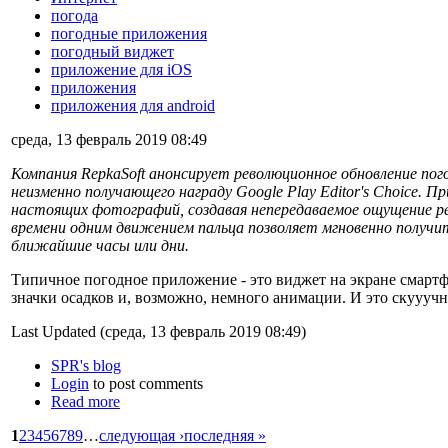
погода
погодные приложения
погодный виджет
приложение для iOS
приложения
приложения для android
среда, 13 февраль 2019 08:49
Компания RepkaSoft анонсирует революционное обновление пог
неизменно получающего награду Google Play Editor's Choice.
настоящих фотографий, создавая непередаваемое ощущение ре
времени одним движением пальца позволяет мгновенно получит
ближайшие часы или дни.
Типичное погодное приложение - это виджет на экране смарт
значки осадков и, возможно, немного анимации. И это скууучн
Last Updated (среда, 13 февраль 2019 08:49)
SPR's blog
Login
to post comments
Read more
1
2
3
4
5
6
7
8
9
…
следующая ›
последняя »