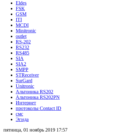
Eldes
FSK
GSM
ITI
MCDI
Minitronic
outlet
RS-202
RS232
RS485
SIA
SIA2
SMPP
STReceiver
SurGard
Unitronic
Альтоника RS202
Альтоника RS202PN
Интернет
протоколы Contact ID
смс
Эгида
пятница, 01 ноябрь 2019 17:57