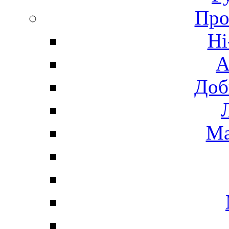
Про
Hi
А
Доб
Ма