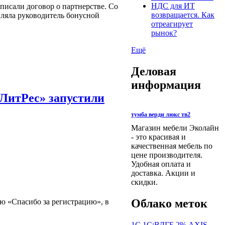
НДС для ИТ
писали договор о партнерстве. Со
возвращается. Как
вляла руководитель бонусной
отреагирует
рынок?
Ещё
Деловая
информация
«ЛитРес» запустили
тумба верди люкс тв2
Магазин мебели Эколайн
- это красивая и
качественная мебель по
цене производителя.
Удобная оплата и
доставка. Акции и
скидки.
Облако меток
ю «Спасибо за регистрацию», в
1С
1С:ВДГБ
2%
AXIS