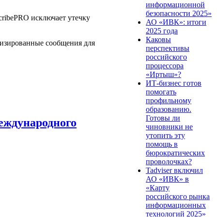
информационной
безопасности 2025»
cribePRO исключает утечку
АО «ИВК»: итоги
2025 года
Каковы
лизированные сообщения для
перспективы
российского
процессора
«Иртыш»?
ИТ-бизнес готов
помогать
профильному
образованию.
Готовы ли
международного
чиновники не
утопить эту
помощь в
бюрократических
проволочках?
Tadviser включил
АО «ИВК» в
«Карту
российского рынка
информационных
технологий 2025»