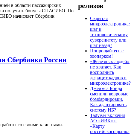
релизов
анией в области пассажирских
нка получить бонусы СПАСИБО. По
СИБО начисляет Сбербанк.
Скрытая
микроэлектроника:
шаг к
технологическому
суверенитету или
шаг назад?
Попрощайтесь с
зоопарком!
ля Сбербанка России
«Железных людей»
не хватает. Как
восполнить
дефицит кадров в
микроэлектронике?
Джеймса Бонда
сменили ковровые
бомбардировки.
Как адаптировать
систему ИБ?
Tadviser включил
АО «ИВК» в
 работы со своими клиентами.
«Карту
российского рынка