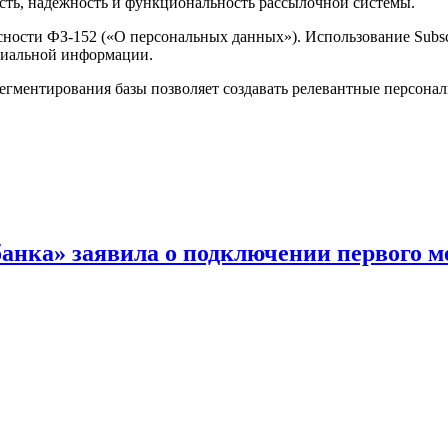
ость, надежность и функциональность рассылочной системы.
асности ФЗ-152 («О персональных данных»). Использование Subs
циальной информации.
егментирования базы позволяет создавать релевантные персона
анка» заявила о подключении первого 