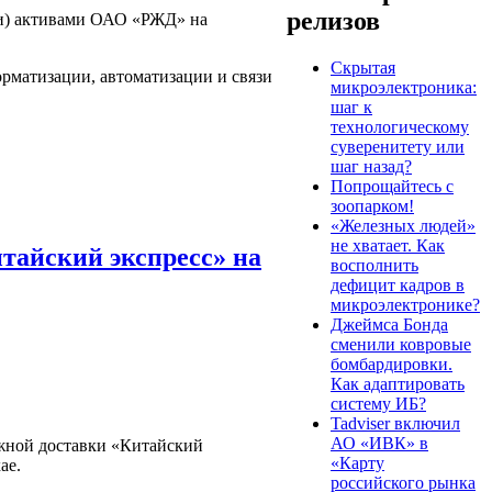
релизов
и) активами ОАО «РЖД» на
Скрытая
рматизации, автоматизации и связи
микроэлектроника:
шаг к
технологическому
суверенитету или
шаг назад?
Попрощайтесь с
зоопарком!
«Железных людей»
не хватает. Как
итайский экспресс» на
восполнить
дефицит кадров в
микроэлектронике?
Джеймса Бонда
сменили ковровые
бомбардировки.
Как адаптировать
систему ИБ?
Tadviser включил
АО «ИВК» в
ожной доставки «Китайский
«Карту
ае.
российского рынка