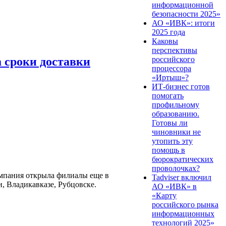
информационной
безопасности 2025»
АО «ИВК»: итоги
2025 года
Каковы
перспективы
 сроки доставки
российского
процессора
«Иртыш»?
ИТ-бизнес готов
помогать
профильному
образованию.
Готовы ли
чиновники не
утопить эту
помощь в
бюрократических
проволочках?
омпания открыла филиалы еще в
Tadviser включил
, Владикавказе, Рубцовске.
АО «ИВК» в
«Карту
российского рынка
информационных
технологий 2025»