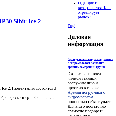
НДС для ИТ
возвращается. Как
отреагирует
рынок?
0 Sibir Ice 2 –
Ещё
Деловая
информация
Аренда экскаватора погрузчика
с гидромолотом позволит
дробить замёрзший грунт;
Экономия на покупке
личной техники,
обслуживанию и
простою в гараже.
Ice 2. Презентация состоится 3
Аренда погрузчика с
гидромолотом
рендов концерна Continental,
полностью себя окупает.
Для этого достаточно
грамотно подобрать
экскаватор и