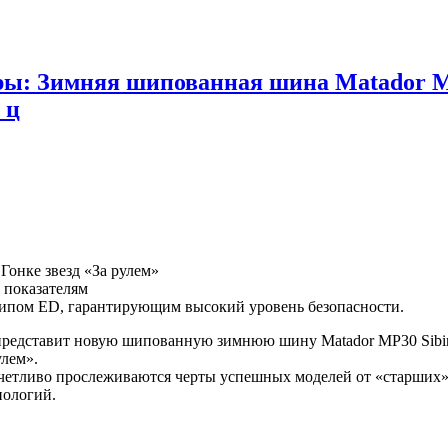
ры: Зимняя шипованная шина Matador MP3
 ц
 Гонке звезд «За рулем»
 показателям
шипом ED, гарантирующим высокий уровень безопасности.
о представит новую шипованную зимнюю шину Matador MP30 Sibir 
улем».
четливо прослеживаются черты успешных моделей от «старших» б
нологий.