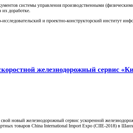
кументов системы управления производственными (физическим
 их доработке.
исследовательский и проектно-конструкторский институт инфо
а скоростной железнодорожный сервис «К
вил свой новый железнодорожный сервис ускоренной железнодор
ных товаров China International Import Expo (CIIE-2018) в Шанх