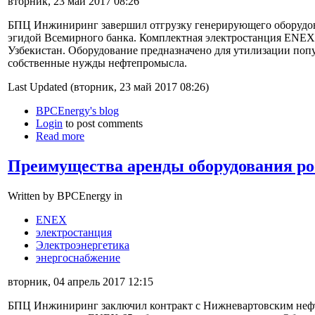
вторник, 23 май 2017 08:26
БПЦ Инжиниринг завершил отгрузку генерирующего оборудова
эгидой Всемирного банка. Комплектная электростанция ENEX 
Узбекистан. Оборудование предназначено для утилизации попу
собственные нужды нефтепромысла.
Last Updated (вторник, 23 май 2017 08:26)
BPCEnergy's blog
Login
to post comments
Read more
Преимущества аренды оборудования р
Written by BPCEnergy in
ENEX
электростанция
Электроэнергетика
энергоснабжение
вторник, 04 апрель 2017 12:15
БПЦ Инжиниринг заключил контракт с Нижневартовским неф