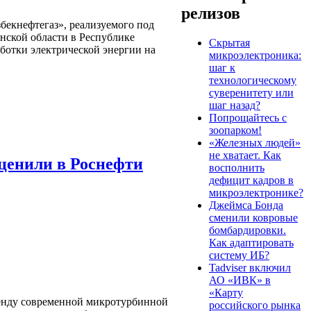
релизов
екнефтегаз», реализуемого под
нской области в Республике
Скрытая
аботки электрической энергии на
микроэлектроника:
шаг к
технологическому
суверенитету или
шаг назад?
Попрощайтесь с
зоопарком!
«Железных людей»
не хватает. Как
ценили в Роснефти
восполнить
дефицит кадров в
микроэлектронике?
Джеймса Бонда
сменили ковровые
бомбардировки.
Как адаптировать
систему ИБ?
Tadviser включил
АО «ИВК» в
«Карту
енду современной микротурбинной
российского рынка