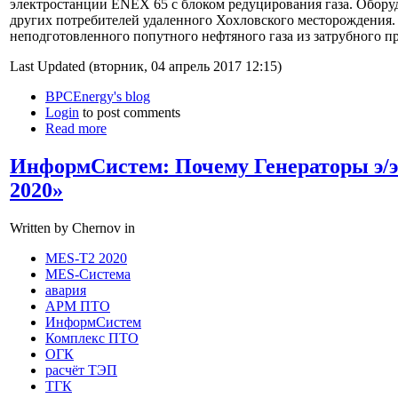
электростанции ENEX 65 с блоком редуцирования газа. Обору
других потребителей удаленного Хохловского месторождения. 
неподготовленного попутного нефтяного газа из затрубного п
Last Updated (вторник, 04 апрель 2017 12:15)
BPCEnergy's blog
Login
to post comments
Read more
ИнформСистем: Почему Генераторы э/э
2020»
Written by Chernov in
MES-T2 2020
MES-Система
авария
АРМ ПТО
ИнформСистем
Комплекс ПТО
ОГК
расчёт ТЭП
ТГК