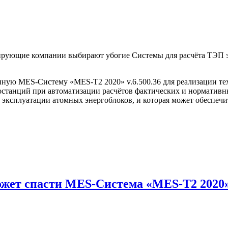
ирующие компании выбирают убогие Системы для расчёта ТЭП э
ую MES-Систему «MES-T2 2020» v.6.500.36 для реализации тех
останций при автоматизации расчётов фактических и норматив
й эксплуатации атомных энергоблоков, и которая может обеспеч
жет спасти MES-Система «MES-T2 2020