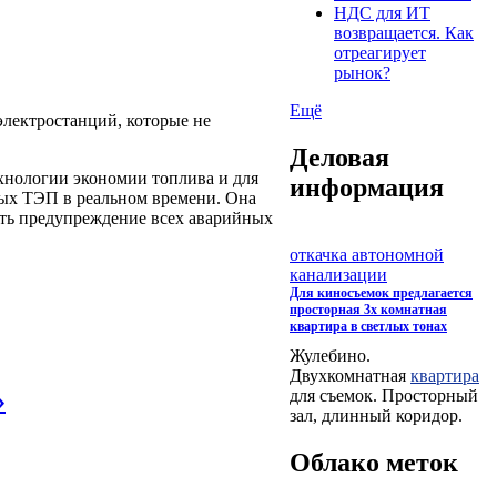
НДС для ИТ
возвращается. Как
отреагирует
рынок?
Ещё
лектростанций, которые не
Деловая
нологии экономии топлива и для
информация
ных ТЭП в реальном времени. Она
ить предупреждение всех аварийных
откачка автономной
канализации
Для киносъемок предлагается
просторная 3х комнатная
квартира в светлых тонах
Жулебино.
Двухкомнатная
квартира
»
для съемок. Просторный
зал, длинный коридор.
Облако меток