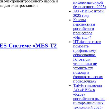
ки электроцентробежного насоса и
информационной
ва для электростанции
безопасности 2025»
АО «ИВК»: итоги
2025 года
Каковы
перспективы
российского
процессора
«Иртыш»?
ИТ-бизнес готов
MES-Системе «MES-T2
помогать
профильному
образованию.
Готовы ли
чиновники не
утопить эту
помощь в
бюрократических
проволочках?
Tadviser включил
АО «ИВК» в
«Карту
российского рынка
информационных
технологий 2025»