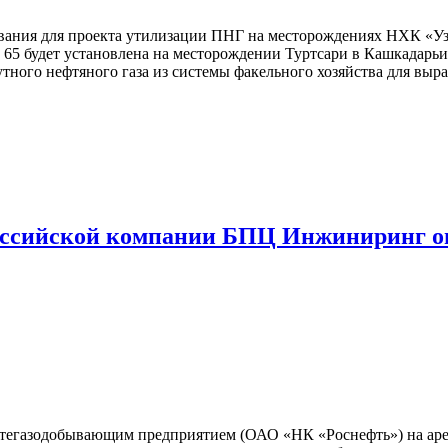
ния для проекта утилизации ПНГ на месторождениях НХК «Узб
65 будет установлена на месторождении Туртсари в Кашкадарьи
тного нефтяного газа из системы факельного хозяйства для выр
оссийской компании БПЦ Инжиниринг о
тегазодобывающим предприятием (ОАО «НК «Роснефть») на ар