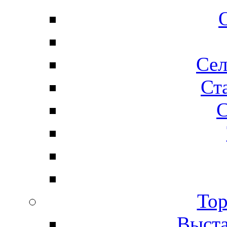
Сел
Ста
С
Тор
Выста