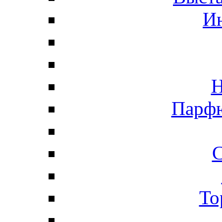
И
Н
Парфю
С
То