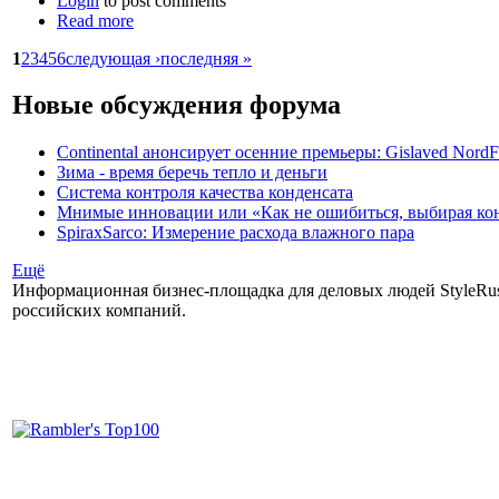
Login
to post comments
Read more
1
2
3
4
5
6
следующая ›
последняя »
Новые обсуждения форума
Continental анонсирует осенние премьеры: Gislaved NordF
Зима - время беречь тепло и деньги
Система контроля качества конденсата
Мнимые инновации или «Как не ошибиться, выбирая ко
SpiraxSarco: Измерение расхода влажного пара
Ещё
Информационная бизнес-площадка для деловых людей StyleRuss
российских компаний.