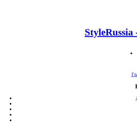
StyleRussia
Гл