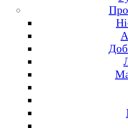
Про
Hi
А
Доб
Ма