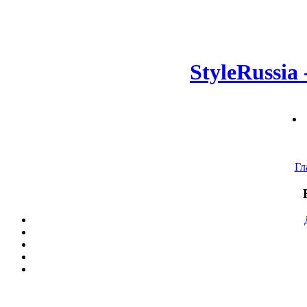
StyleRussia
Гл