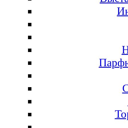
И
Н
Парфю
С
То