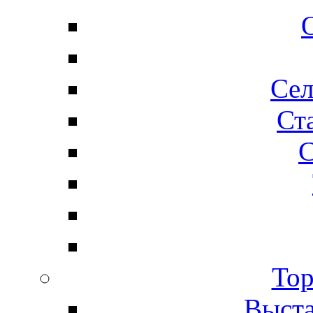
Сел
Ста
С
Тор
Выста